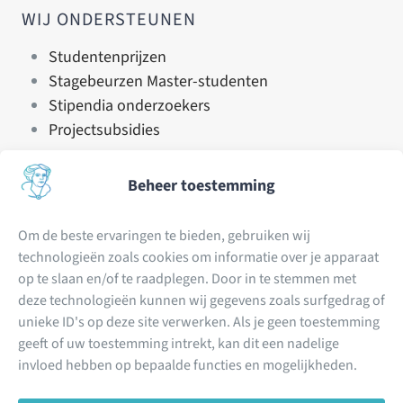
WIJ ONDERSTEUNEN
Studentenprijzen
Stagebeurzen Master-studenten
Stipendia onderzoekers
Projectsubsidies
De Nijbakker-Morra Stichting (NMS) is in 1974
Beheer toestemming
opgericht door mevrouw C. M. Nijbakker-Morra. Het
doel van de stichting is het bevorderen van
Om de beste ervaringen te bieden, gebruiken wij
kankeronderzoek. De stichting is beperkt van
technologieën zoals cookies om informatie over je apparaat
omvang en mede daardoor besteedt de stichting
op te slaan en/of te raadplegen. Door in te stemmen met
vrijwel alle inkomsten aan kankeronderzoek.
deze technologieën kunnen wij gegevens zoals surfgedrag of
unieke ID's op deze site verwerken. Als je geen toestemming
Lees hier hoe u contact kan opnemen
geeft of uw toestemming intrekt, kan dit een nadelige
invloed hebben op bepaalde functies en mogelijkheden.