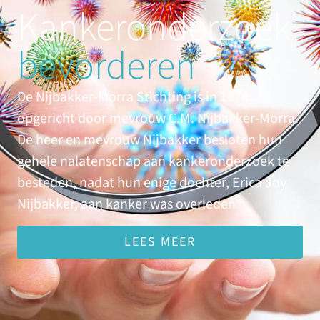
Kanker­onderzoek
bevorderen
De Nijbakker-Morra Stichting is in 1974
opgericht door mevrouw C.M. Nijbakker-Morra.
De heer en mevrouw Nijbakker besloten hun
gehele nalatenschap aan kankeronderzoek te
besteden, nadat hun enige dochter, Erica Joy
Nijbakker, aan kanker was overleden.
LEES MEER