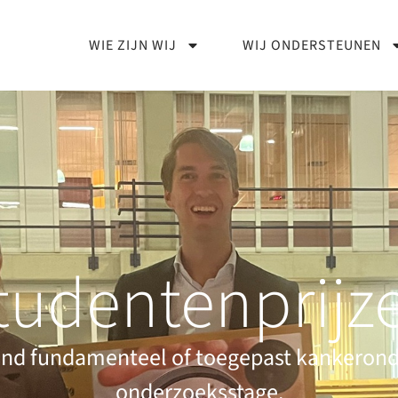
WIE ZIJN WIJ
WIJ ONDERSTEUNEN
tudentenprijz
tend fundamenteel of toegepast kankerond
onderzoeksstage.