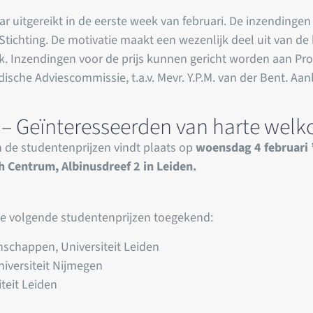
ar uitgereikt in de eerste week van februari. De inzendin
tichting. De motivatie maakt een wezenlijk deel uit van de
. Inzendingen voor de prijs kunnen gericht worden aan Prof. 
ische Adviescommissie, t.a.v. Mevr. Y.P.M. van der Bent. Aanl
6 – Geïnteresseerden van harte wel
an de studentenprijzen vindt plaats op
woensdag 4 februari 
ch Centrum
, Albinusdreef 2 in Leiden
.
de volgende studentenprijzen toegekend:
chappen, Universiteit Leiden
iversiteit Nijmegen
teit Leiden