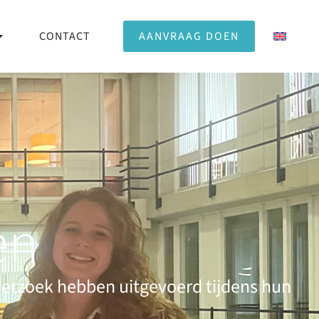
CONTACT
AANVRAAG DOEN
en
erzoek hebben uitgevoerd tijdens hun